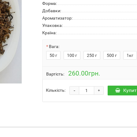
Форма:
Добавки:
Ароматизатор:
Упаковка:
Країна:
Вага:
50 г
100 г
250 г
500 г
1кг
260.00грн.
Вартість:
-
Купит
Кількість:
+