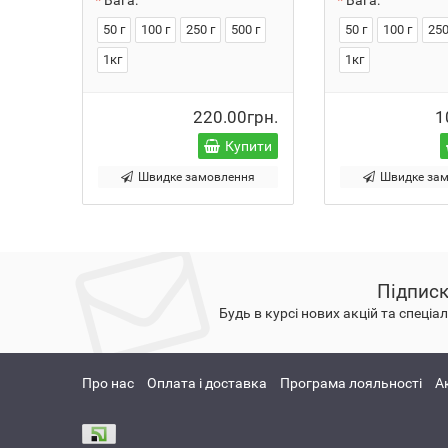
Вага:
Вага:
50 г
100 г
250 г
500 г
50 г
100 г
250
1кг
1кг
220.00грн.
1
Купити
Швидке замовлення
Швидке за
Підписк
Будь в курсі нових акцій та спеці
Про нас
Оплата і доставка
Програма лояльності
Ак