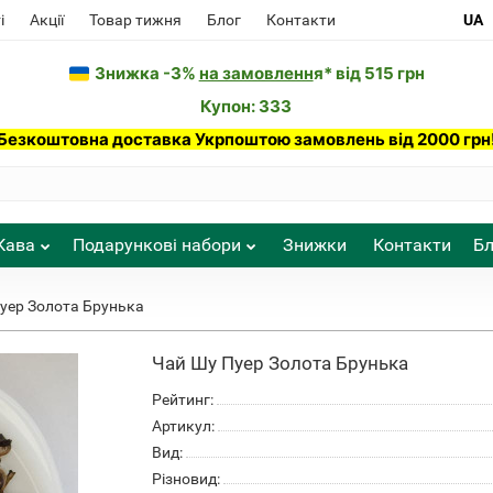
і
Акції
Товар тижня
Блог
Контакти
UA
Знижка -3%
на замовленн
я* від 515 грн
Купон: 333
Безкоштовна доставка Укрпоштою замовлень від 2000 грн
Кава
Подарункові набори
Знижки
Контакти
Бл
уер Золота Брунька
Чай Шу Пуер Золота Брунька
Рейтинг:
Артикул:
Вид:
Різновид: