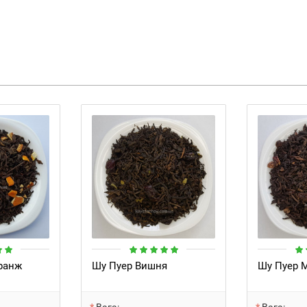
ранж
Шу Пуер Вишня
Шу Пуер 