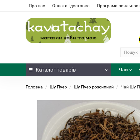
Про нас
Оплата і доставка
Програма лояльност
Каталог
товарів
Чай
Головна
Шу Пуер
Шу Пуер розсипний
Чай Шу П