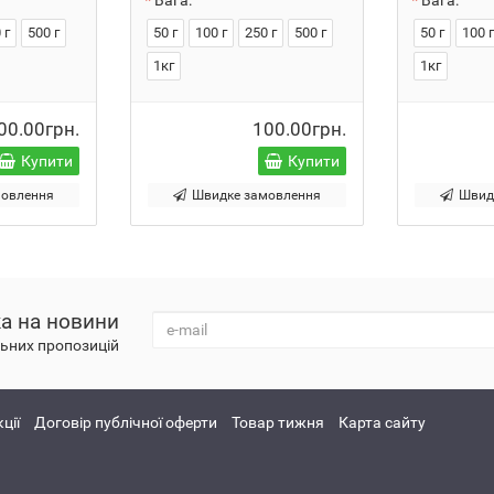
Вага:
Вага:
 г
500 г
50 г
100 г
250 г
500 г
50 г
100 
1кг
1кг
00.00грн.
100.00грн.
Купити
Купити
мовлення
Швидке замовлення
Швид
а на новини
альних пропозицій
ції
Договір публічної оферти
Товар тижня
Карта сайту