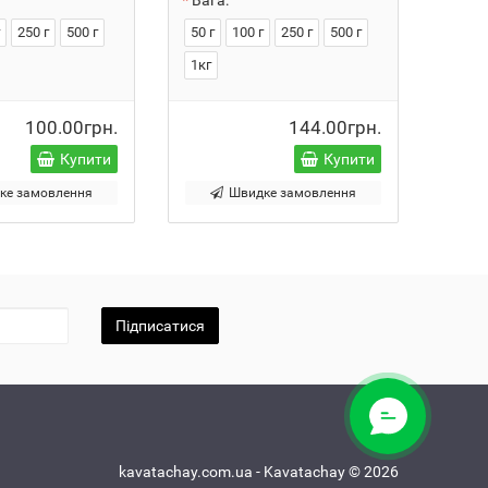
Вага:
Вага
г
250 г
500 г
50 г
100 г
250 г
500 г
50 г
1кг
1кг
100.00грн.
144.00грн.
Купити
Купити
ке замовлення
Швидке замовлення
Підписатися
kavatachay.com.ua - Kavatachay © 2026