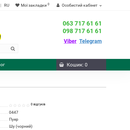
0
|
RU
Мої закладки
Особистий кабінет
063 717 61 61
098 717 61 61
!
Viber
Telegram
ог
Кошик
: 0
0 відгуків
0447
Пуер
Шу (чорний)