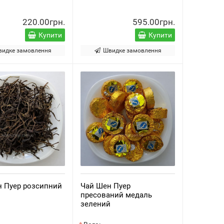
220.00грн.
595.00грн.
Купити
Купити
видке замовлення
Швидке замовлення
н Пуер розсипний
Чай Шен Пуер
пресований медаль
зелений