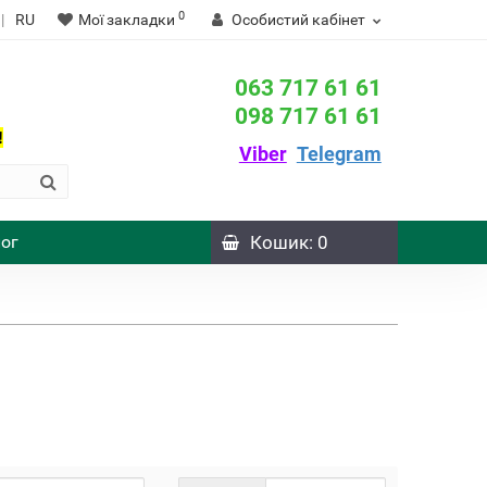
0
|
RU
Мої закладки
Особистий кабінет
063 717 61 61
098 717 61 61
!
Viber
Telegram
ог
Кошик
: 0