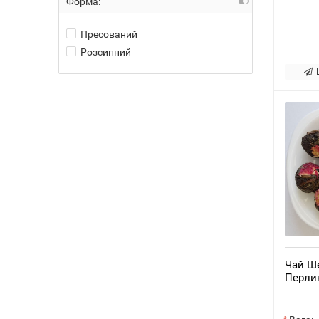
Форма:
Пресований
Розсипний
Чай Ш
Перли