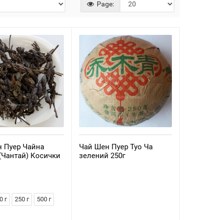
Page:
 Пуер Чайна
Чай Шен Пуер Туо Ча
(Чантай) Косички
зелений 250г
0 г
250 г
500 г