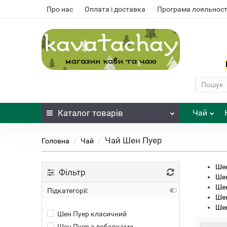
Про нас
Оплата і доставка
Програма лояльност
Каталог
товарів
Чай
Чай Шен Пуер
Головна
Чай
Шен
Фільтр
Шен
Шен
Підкатегорії:
Шен
Шен
Шен Пуер класичний
Шен Пуер з добавками