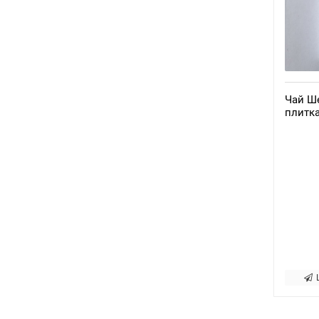
Чай Ше
плитка