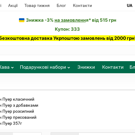
і
Акції
Товар тижня
Блог
Контакти
UA
Знижка -3%
на замовленн
я* від 515 грн
Купон: 333
Безкоштовна доставка Укрпоштою замовлень від 2000 грн
Кава
Подарункові набори
Знижки
Контакти
Бл
 Пуер класичний
 Пуер з добавками
 Пуер розсипний
 Пуер пресований
 Пуер 357г