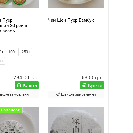
н Пуер
Чай Шен Пуер Бамбук
ний 30 років
з рисом
0 г
100 г
250 г
кг
294.00грн.
68.00грн.
Купити
Купити
видке замовлення
Швидке замовлення
 наявності