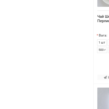
Чай Ше
Перли
Вага:
1 шт
500 г