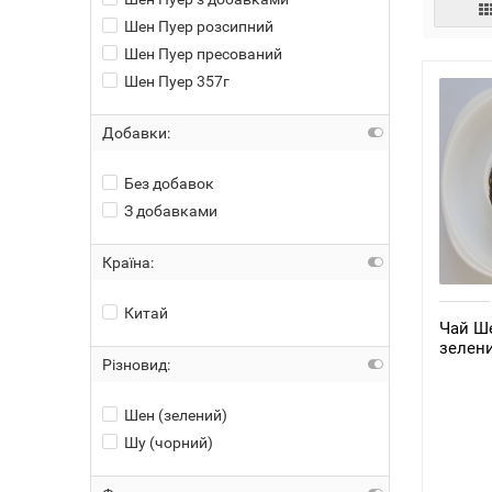
Шен Пуер розсипний
Шен Пуер пресований
Шен Пуер 357г
Добавки:
Без добавок
З добавками
Країна:
Китай
Чай Ше
зелени
Різновид:
Шен (зелений)
Шу (чорний)