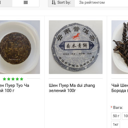
Sort by:
н Пуер Туо Ча
Шен Пуер Ma dui zhang
Чай Шен
й 100 г
зелений 100г
Борода 
Вага:
50 г
10
1кг