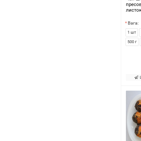
пресо
листок
Вага:
1 шт
500 г