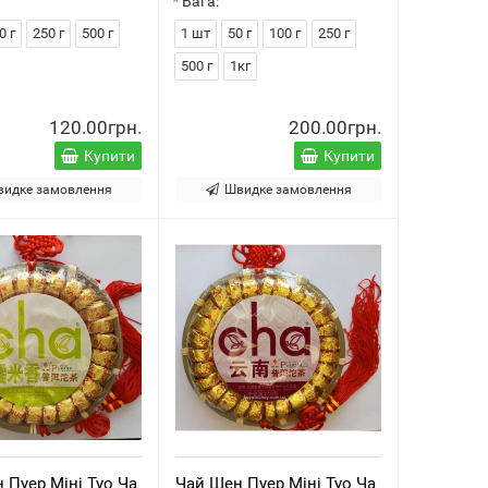
Вага:
0 г
250 г
500 г
1 шт
50 г
100 г
250 г
500 г
1кг
120.00грн.
200.00грн.
Купити
Купити
видке замовлення
Швидке замовлення
 Пуер Міні Туо Ча
Чай Шен Пуер Міні Туо Ча