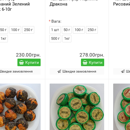
ваний Зелений
Дракона
Рисовий
 6-10г
Вага:
50 г
100 г
250 г
1 шт
50 г
100 г
250 г
1кг
500 г
1кг
230.00грн.
278.00грн.
Купити
Купити
Швидке замовлення
Швидке замовлення
Ш