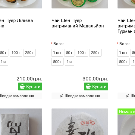
н Пуер Лілієва
Чай Шен Пуер
Чай Ше
на
витриманий Медальйон
витрима
Гурман 
Вага:
Вага:
50 г
100 г
250 г
1 шт
50 г
100 г
250 г
1 шт
5
1кг
500 г
1кг
500 г
1
210.00грн.
300.00грн.
Купити
Купити
Швидке замовлення
Швидке замовлення
Ш
Немає в