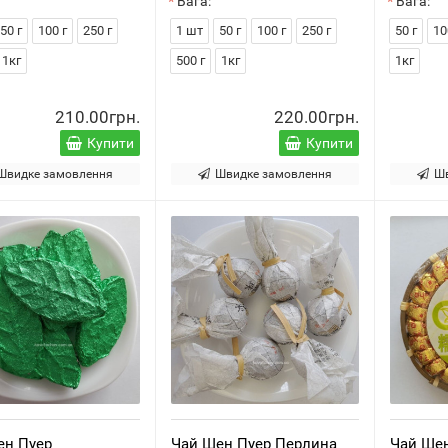
Вага:
Вага:
50 г
100 г
250 г
1 шт
50 г
100 г
250 г
50 г
10
1кг
500 г
1кг
1кг
210.00грн.
220.00грн.
Купити
Купити
Швидке замовлення
Швидке замовлення
Ш
ен Пуер
Чай Шен Пуер Перлина
Чай Шен