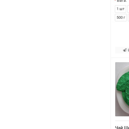
Вага:
1 шт
500 г
Чай Ш