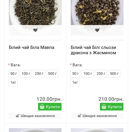
Білий чай Біла Мавпа
Білий чай Білі сльози
дракона з Жасмином
Вага:
Вага:
50 г
100 г
250 г
500 г
50 г
100 г
250 г
500 г
1кг
1кг
120.00грн.
210.00грн.
Купити
Купити
Швидке замовлення
Швидке замовлення