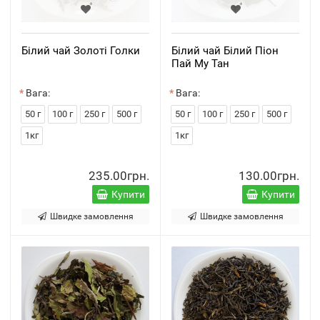
Білий чай Золоті Голки
Білий чай Білий Піон
Пай Му Тан
Вага:
Вага:
50 г
100 г
250 г
500 г
50 г
100 г
250 г
500 г
1кг
1кг
235.00грн.
130.00грн.
Купити
Купити
Швидке замовлення
Швидке замовлення