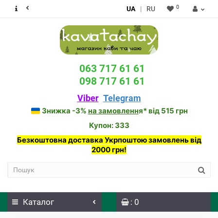
0
UA
|
RU
063 717 61 61
098 717 61 61
Viber
Telegram
Знижка -3%
на замовленн
я* від 515 грн
Купон: 333
Безкоштовна доставка Укрпоштою замовлень від
2000 грн!
Каталог
: 0