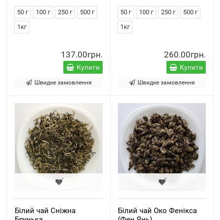
50 г
100 г
250 г
500 г
50 г
100 г
250 г
500 г
1кг
1кг
137.00грн.
260.00грн.
Купити
Купити
Швидке замовлення
Швидке замовлення
Білий чай Сніжна
Білий чай Око Фенікса
Брунька
(Фен Янь)