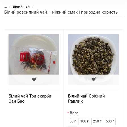
...
Білий чай
Білий розсипний чай – ніжний смак і природна користь
Білий чай Три скарби
Білий чай Срібний
Сан Бао
Равлик
Вага:
50 г
100 г
250 г
500 г