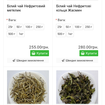
Білий чай Нефритовий
Білий чай Нефритові
метелик
кільця Жасмин
Вага:
Вага:
25г
50 г
100 г
250 г
25г
50 г
100 г
250 г
500 г
1кг
500 г
1кг
255.00грн.
280.00грн.
Купити
Купити
Швидке замовлення
Швидке замовлення