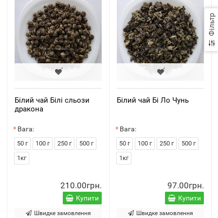
Фільтр
Білий чай Білі сльози
Білий чай Бі Ло Чунь
дракона
Вага:
Вага:
50 г
100 г
250 г
500 г
50 г
100 г
250 г
500 г
1кг
1кг
210.00грн.
97.00грн.
Купити
Купити
Швидке замовлення
Швидке замовлення