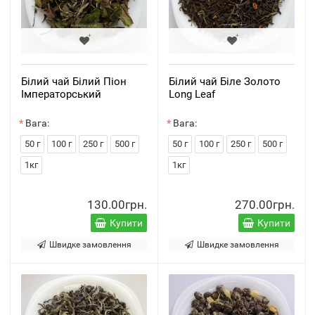
Білий чай Білий Піон
Білий чай Біле Золото
Імператорський
Long Leaf
Вага:
Вага:
50 г
100 г
250 г
500 г
50 г
100 г
250 г
500 г
1кг
1кг
130.00грн.
270.00грн.
Купити
Купити
Швидке замовлення
Швидке замовлення