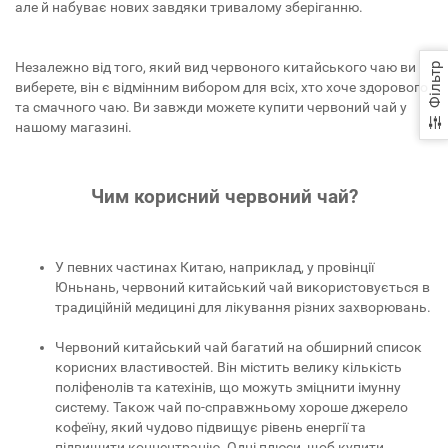
але й набуває нових завдяки тривалому зберіганню.
Незалежно від того, який вид червоного китайського чаю ви
Фільтр
виберете, він є відмінним вибором для всіх, хто хоче здорового
та смачного чаю. Ви завжди можете купити червоний чай у
нашому магазині.
Чим корисний червоний чай?
У певних частинах Китаю, наприклад, у провінції
Юньнань, червоний китайський чай використовується в
традиційній медицині для лікування різних захворювань.
Червоний китайський чай багатий на обширний список
корисних властивостей. Він містить велику кількість
поліфенолів та катехінів, що можуть зміцнити імунну
систему. Також чай по-справжньому хороше джерело
кофеїну, який чудово підвищує рівень енергії та
підвищити концентрацію. Одні плюси, щоб купити