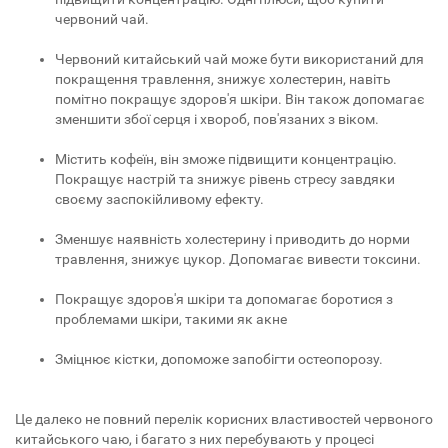
червоний чай.
Червоний китайський чай може бути використаний для
покращення травлення, знижує холестерин, навіть
помітно покращує здоров'я шкіри. Він також допомагає
зменшити збої серця і хвороб, пов'язаних з віком.
Містить кофеїн, він зможе підвищити концентрацію.
Покращує настрій та знижує рівень стресу завдяки
своєму заспокійливому ефекту.
Зменшує наявність холестерину і приводить до норми
травлення, знижує цукор. Допомагає вивести токсини.
Покращує здоров'я шкіри та допомагає боротися з
проблемами шкіри, такими як акне
Зміцнює кістки, допоможе запобігти остеопорозу.
Це далеко не повний перелік корисних властивостей червоного
китайського чаю, і багато з них перебувають у процесі