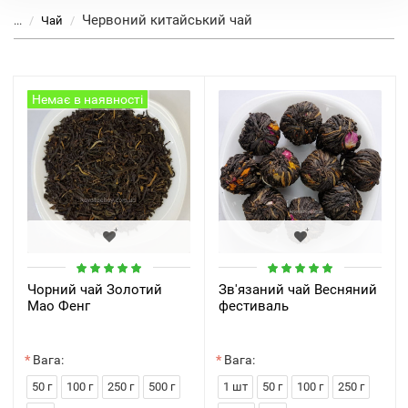
Червоний китайський чай
...
Чай
Немає в наявності
Чорний чай Золотий
Зв'язаний чай Весняний
Мао Фенг
фестиваль
Вага:
Вага:
50 г
100 г
250 г
500 г
1 шт
50 г
100 г
250 г