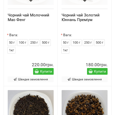
Чорний чай Молочний
Чорний чай Золотий
Мао Фенг
Юннань Преміум
Вага:
Вага:
50 г
100 г
250 г
500 г
50 г
100 г
250 г
500 г
1кг
1кг
220.00грн.
180.00грн.
Купити
Купити
Швидке замовлення
Швидке замовлення