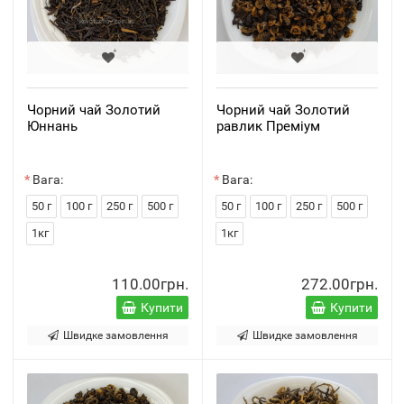
Чорний чай Золотий
Чорний чай Золотий
Юннань
равлик Преміум
Вага:
Вага:
50 г
100 г
250 г
500 г
50 г
100 г
250 г
500 г
1кг
1кг
110.00грн.
272.00грн.
Купити
Купити
Швидке замовлення
Швидке замовлення