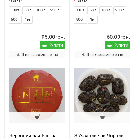
Вага:
Вага:
1 шт
50 г
100 г
250 г
1 шт
50 г
100 г
250 г
500 г
1кг
500 г
1кг
95.00грн.
60.00грн.
Купити
Купити
Швидке замовлення
Швидке замовлення
Червоний чай Бінг-ча
Зв'язаний чай Чорний