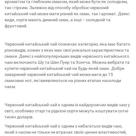
ароматом та глибоким смаком, який може бути як солодким,
так і гірким. Залежно від способу обробки червоний
китайський чай може мати різний як смак, так і аромат. Деякі
види, сорти мають димний смак, а інші – солодкий та
фруктовий.
Червоний китайський чай позначає категорію, яка має багато
різновидів, кожен з яких має свої унікальні характеристики та
смаки. Деякі з найпопулярніших видів червоного китайського
чаю включають Шу та Шен Пуер та Хонгча. Можна вибрати та
купити червоний китайський чай на будь-який смак. Добре
заварений червоний китайський чай може мати до 15
смакових нот, які виявляються на різних етапах насолоди
чаєм.
Червоний китайський чай є одним із найдорожчих видів чаю у
світі, особливо старі та рідкісні сорти можуть коштувати сотні
тисяч доларів.
Червоний китайський чай є одним з небагатьох видів чаю,
який з часом не тільки не втрачає своїх цінних властивостей,