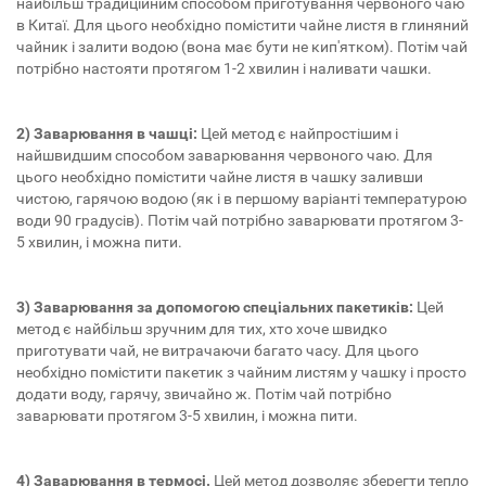
найбільш традиційним способом приготування червоного чаю
в Китаї. Для цього необхідно помістити чайне листя в глиняний
чайник і залити водою (вона має бути не кип'ятком). Потім чай
потрібно настояти протягом 1-2 хвилин і наливати чашки.
2) Заварювання в чашці:
Цей метод є найпростішим і
найшвидшим способом заварювання червоного чаю. Для
цього необхідно помістити чайне листя в чашку заливши
чистою, гарячою водою (як і в першому варіанті температурою
води 90 градусів). Потім чай потрібно заварювати протягом 3-
5 хвилин, і можна пити.
3) Заварювання за допомогою спеціальних пакетиків:
Цей
метод є найбільш зручним для тих, хто хоче швидко
приготувати чай, не витрачаючи багато часу. Для цього
необхідно помістити пакетик з чайним листям у чашку і просто
додати воду, гарячу, звичайно ж. Потім чай потрібно
заварювати протягом 3-5 хвилин, і можна пити.
4) Заварювання в термосі.
Цей метод дозволяє зберегти тепло