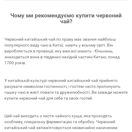
Чому ми рекомендуємо купити червоний
чай?
Червоний китайський чай по праву має звання найбільш
популярного виду чаю в Китаї, навіть у всьому світі. Він
виробляється в провінції, яку вже всі знають - Юньнань,
знаходиться вона в південно-західній частині Китаю, понад
1700 років.
У китайській культурі червоний китайський чай прийнято
рахувати символом гостинності, і гостям часто пропонують
чашку чаю в жест поваги та дружелюбності. Ви завжди можете
купити червоний чай для себе та своїх гостей.
Цей чай виходить з листя чайного куща, яке проходять
особливу, спеціальну ферментацію та обробку. Червоний
китайський чай запам'ятовується незвичайно насиченим