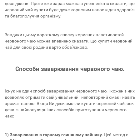
досліджень. Проте вже зараз можна з упевненістю сказати, що
червоний чай купити буде дуже корисним напоєм для здоров'я
та благополуччя організму.
Завдяки цьому короткому списку корисних властивостей
червоного чаю можна впевнено сказати, що купити червоний
чай для своєї родини варто обов'язково.
Способи заварювання червоного чаю.
Існує не один спосіб заварювання червоного чаю, і кожен з них
дозволяє отримати свій унікальний і неповторний смак і навіть
аромат напою. Якщо Ви десь змогли купити червоний чай, ось
деякі з найпопулярніших способів приготування червоного
чаю:
1) Заварювання в гарному глиняному чайнику.
Цей метод є