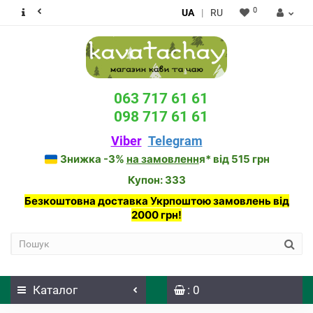
0
UA
|
RU
063 717 61 61
098 717 61 61
Viber
Telegram
Знижка -3%
на замовленн
я* від 515 грн
Купон: 333
Безкоштовна доставка Укрпоштою замовлень від
2000 грн!
Каталог
: 0