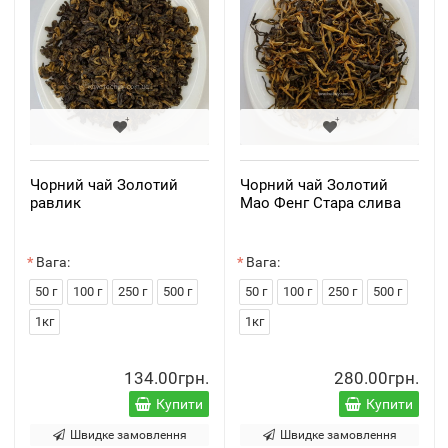
Чорний чай Золотий
Чорний чай Золотий
равлик
Мао Фенг Стара слива
Вага:
Вага:
50 г
100 г
250 г
500 г
50 г
100 г
250 г
500 г
1кг
1кг
134.00грн.
280.00грн.
Купити
Купити
Швидке замовлення
Швидке замовлення