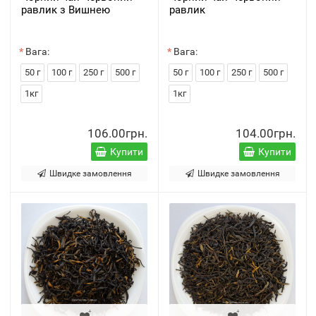
равлик з Вишнею
равлик
Вага:
Вага:
50 г
100 г
250 г
500 г
50 г
100 г
250 г
500 г
1кг
1кг
106.00грн.
104.00грн.
Купити
Купити
Швидке замовлення
Швидке замовлення