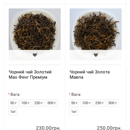
Чорний чай Золотий
Чорний чай Золота
Мао Фенг Преміум
Мавпа
Вага:
Вага:
50 г
100 г
250 г
500 г
50 г
100 г
250 г
500 г
1кг
1кг
230.00грн.
250.00грн.