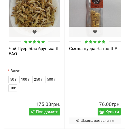
Чай Пуер Біла брунька Я
Смола пуера Ча-гао ШУ
БАО
Вага:
50 г
100 г
250 г
500 г
1кг
175.00грн.
76.00грн.
Повідомити
Купити
Швидке замовлення