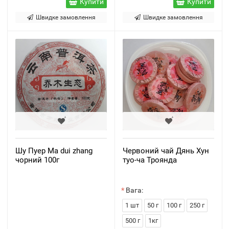
Купити
Купити
Швидке замовлення
Швидке замовлення
Шу Пуер Ma dui zhang
Червоний чай Дянь Хун
чорний 100г
туо-ча Троянда
Вага:
1 шт
50 г
100 г
250 г
500 г
1кг