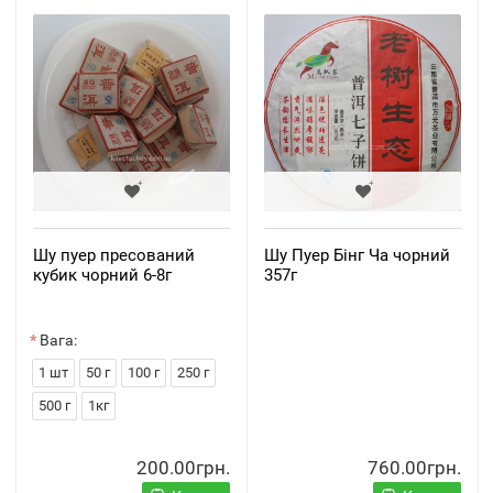
Шу пуер пресований
Шу Пуер Бінг Ча чорний
кубик чорний 6-8г
357г
Вага:
1 шт
50 г
100 г
250 г
500 г
1кг
200.00грн.
760.00грн.