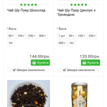
Чай Шу Пуер Шоколад
Чай Шу Пуер Цинлун з
Трояндою
Вага:
Вага:
50 г
100 г
250 г
500 г
1 шт
50 г
100 г
250 г
1кг
500 г
1кг
144.00грн.
120.00грн.
Купити
Купити
Швидке замовлення
Швидке замовлення