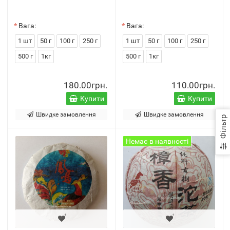
Вага:
Вага:
1 шт
50 г
100 г
250 г
1 шт
50 г
100 г
250 г
500 г
1кг
500 г
1кг
180.00грн.
110.00грн.
Купити
Купити
Швидке замовлення
Швидке замовлення
Фільтр
Немає в наявності