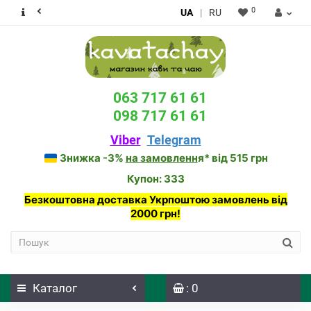
0
UA
|
RU
063 717 61 61
098 717 61 61
Viber
Telegram
Знижка -3%
на замовленн
я* від 515 грн
Купон: 333
Безкоштовна доставка Укрпоштою замовлень від
2000 грн!
Каталог
: 0