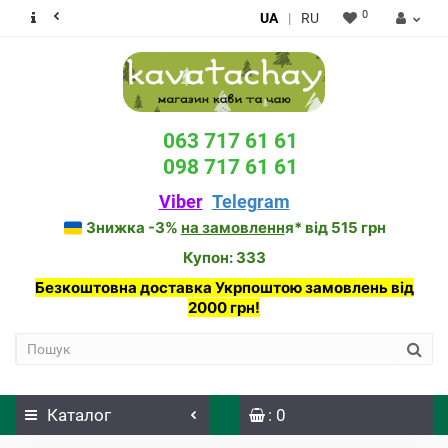
0
UA
|
RU
063 717 61 61
098 717 61 61
Viber
Telegram
Знижка -3%
на замовленн
я* від 515 грн
Купон: 333
Безкоштовна доставка Укрпоштою замовлень від
2000 грн!
Каталог
: 0