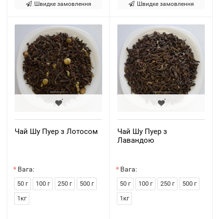
Швидке замовлення
Швидке замовлення
Чай Шу Пуер з Лотосом
Чай Шу Пуер з
Лавандою
Вага:
Вага:
50 г
100 г
250 г
500 г
50 г
100 г
250 г
500 г
1кг
1кг