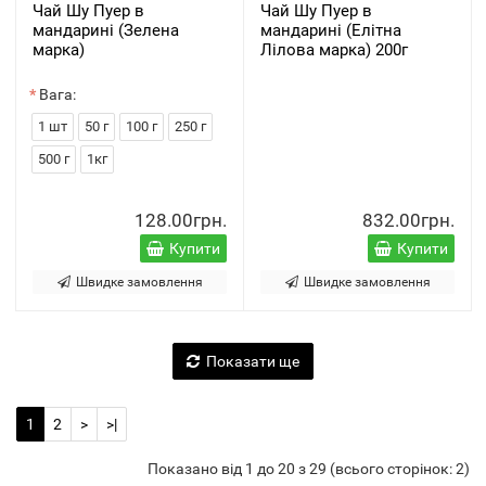
Чай Шу Пуер в
Чай Шу Пуер в
мандарині (Зелена
мандарині (Елітна
марка)
Лілова марка) 200г
Вага:
1 шт
50 г
100 г
250 г
500 г
1кг
128.00грн.
832.00грн.
Купити
Купити
Швидке замовлення
Швидке замовлення
Показати ще
1
2
>
>|
Показано від 1 до 20 з 29 (всього сторінок: 2)