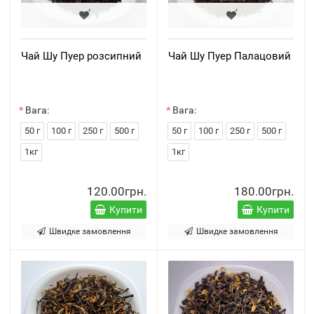
Чай Шу Пуер розсипний
Чай Шу Пуер Палацовий
Вага:
Вага:
50 г
100 г
250 г
500 г
50 г
100 г
250 г
500 г
1кг
1кг
120.00грн.
180.00грн.
Купити
Купити
Швидке замовлення
Швидке замовлення