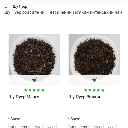
...
Шу Пуер
Шу Пуер розсипний – насичений і м’який китайський чай
Шу Пуер Манго
Шу Пуер Вишня
Вага:
Вага:
50 г
100 г
250 г
500 г
50 г
100 г
250 г
500 г