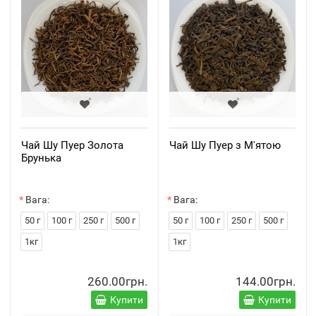
Чай Шу Пуер Золота
Чай Шу Пуер з М'ятою
Брунька
Вага:
Вага:
50 г
100 г
250 г
500 г
50 г
100 г
250 г
500 г
1кг
1кг
260.00грн.
144.00грн.
Купити
Купити