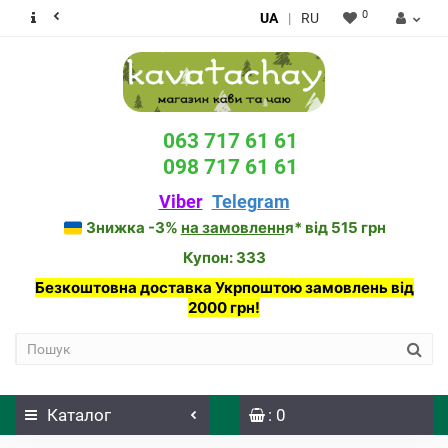
0
UA
|
RU
063 717 61 61
098 717 61 61
Viber
Telegram
Знижка -3%
на замовленн
я* від 515 грн
Купон: 333
Безкоштовна доставка Укрпоштою замовлень від
2000 грн!
Каталог
: 0