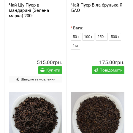
Чай Шу Пуер в
Чай Пуер Біла брунька Я
мандарині (Зелена
БАО
марка) 200г
Вага:
50 г
100 г
250 г
500 г
1кг
515.00грн.
175.00грн.
Купити
Повідомити
Швидке замовлення