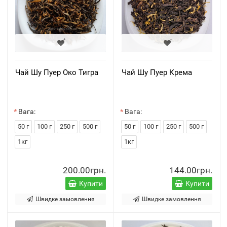
Чай Шу Пуер Око Тигра
Чай Шу Пуер Крема
Вага:
Вага:
50 г
100 г
250 г
500 г
50 г
100 г
250 г
500 г
1кг
1кг
200.00грн.
144.00грн.
Купити
Купити
Швидке замовлення
Швидке замовлення