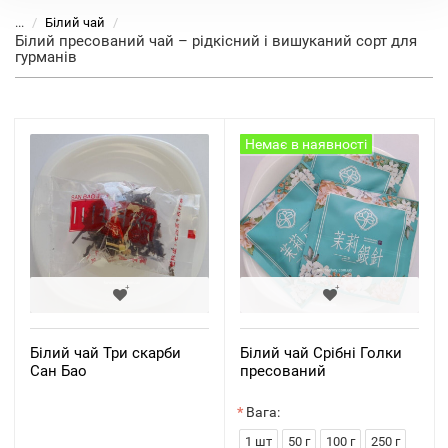
...
Білий чай
Білий пресований чай – рідкісний і вишуканий сорт для
гурманів
Немає в наявності
Білий чай Три скарби
Білий чай Срібні Голки
Сан Бао
пресований
Вага:
1 шт
50 г
100 г
250 г