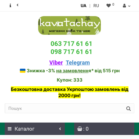
0
UA
|
RU
063 717 61 61
098 717 61 61
Viber
Telegram
Знижка -3%
на замовленн
я* від 515 грн
Купон: 333
Безкоштовна доставка Укрпоштою замовлень від
2000 грн!
Каталог
: 0