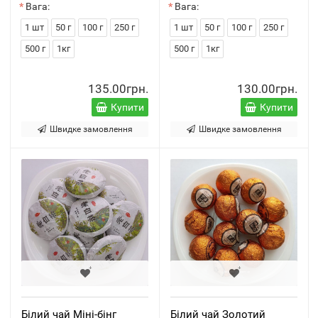
Вага:
Вага:
1 шт
50 г
100 г
250 г
1 шт
50 г
100 г
250 г
500 г
1кг
500 г
1кг
135.00грн.
130.00грн.
Купити
Купити
Швидке замовлення
Швидке замовлення
Білий чай Міні-бінг
Білий чай Золотий