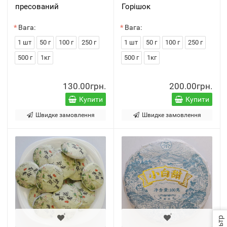
пресований
Горішок
Вага:
Вага:
1 шт
50 г
100 г
250 г
1 шт
50 г
100 г
250 г
500 г
1кг
500 г
1кг
130.00грн.
200.00грн.
Купити
Купити
Швидке замовлення
Швидке замовлення