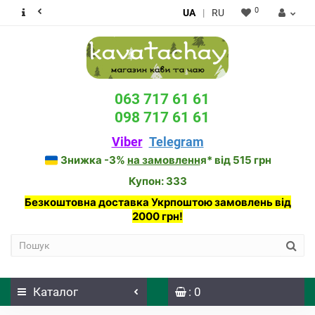
0
UA
|
RU
063 717 61 61
098 717 61 61
Viber
Telegram
Знижка -3%
на замовленн
я* від 515 грн
Купон: 333
Безкоштовна доставка Укрпоштою замовлень від
2000 грн!
Каталог
: 0