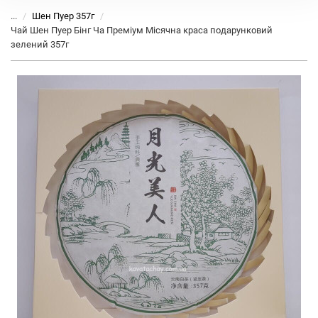
...
Шен Пуер 357г
Чай Шен Пуер Бінг Ча Преміум Місячна краса подарунковий
зелений 357г